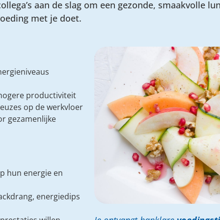
 collega’s aan de slag om een gezonde, smaakvolle lu
oeding met je doet.
nergieniveaus
hogere productiviteit
euzes op de werkvloer
or gezamenlijke
op hun energie en
ackdrang, energiedips