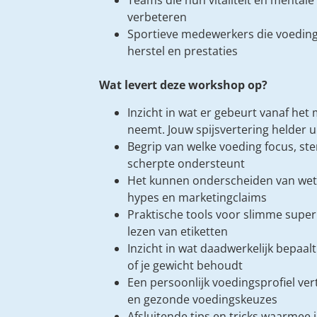
Teams die hun vitaliteit en mentale 
verbeteren
Sportieve medewerkers die voeding 
herstel en prestaties
Wat levert deze workshop op?
Inzicht in wat er gebeurt vanaf he
neemt. Jouw spijsvertering helder u
Begrip van welke voeding focus, s
scherpte ondersteunt
Het kunnen onderscheiden van wete
hypes en marketingclaims
Praktische tools voor slimme supe
lezen van etiketten
Inzicht in wat daadwerkelijk bepaalt
of je gewicht behoudt
Een persoonlijk voedingsprofiel ver
en gezonde voedingskeuzes
Afsluitende tips en tricks waarmee j