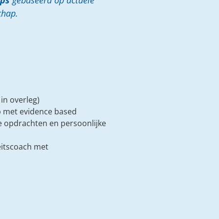
ips
gebaseerd op actuele
chap.
in overleg)
p met evidence based
e opdrachten en persoonlijke
teitscoach met