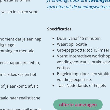
Je ontvangt hapklare
voedingst
prestaties willen
inzichten uit de voedingswetens
willen inzetten voor
Specificaties
Duur: vanaf 45 minuten
t moment dat je een hap
Waar: op locatie
itgelegd!
Groepsgrootte: tot 15 (meer 
temming en mentale
Vorm: Interactieve worksho
voedingseducatie, praktisch
nschappelijke feiten,
eettips.
Begeleiding: door een vitali
rmarktkeuzes en het
voedingsexpertise.
Taal: Nederlands of Engels
 of je aankomt, afvalt
taald naar realistische
offerte aanvragen
e direct verschil merkt